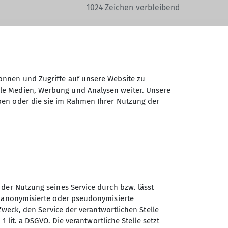
1024
Zeichen verbleibend
önnen und Zugriffe auf unsere Website zu
ale Medien, Werbung und Analysen weiter. Unsere
Daten elektronisch gesichert und zum
ben oder die sie im Rahmen Ihrer Nutzung der
 Einwilligung jederzeit wiederrufen kann.
Absenden
 der Nutzung seines Service durch bzw. lässt
n anonymisierte oder pseudonymisierte
Zweck, den Service der verantwortlichen Stelle
Sektion Kassel des
1 lit. a DSGVO. Die verantwortliche Stelle setzt