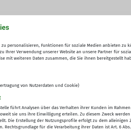
ies
hme der Datenschutzerklärung *
zu personalisieren, Funktionen für soziale Medien anbieten zu k
zu Ihrer Verwendung unserer Website an unsere Partner für sozi
en, dass meine in das Kontaktformular eingegebenen 
se mit weiteren Daten zusammen, die Sie ihnen bereitgestellt ha
t und genutzt werden. Mir ist bekannt, dass ich meine
ertragung von Nutzerdaten und Cookie)
g
Stelle führt Analysen über das Verhalten ihrer Kunden im Rahmen
oweit sie uns ihre Einwilligung erteilen. Zu diesem Zweck werde
llt. Die Erstellung der Nutzungsprofile erfolgt zu dem alleinigen 
. Rechtsgrundlage für die Verarbeitung ihrer Daten ist Art. 6 Abs. 