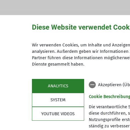
Diese Website verwendet Cook
Hiermit bestätige ich die Kenntnisna
Wir verwenden Cookies, um Inhalte und Anzeigen 
analysieren. Außerdem geben wir Informationen 
Hiermit erkläre ich mich einverstand
Partner führen diese Informationen möglicherwei
Zweck der Kontaktaufnahme verarbeite
Dienste gesammelt haben.
*
Mit (*) markierte Felder sind Pflichtfelder
Akzeptieren (Üb
ANALYTICS
Cookie Beschreibun
SYSTEM
Die verantwortliche 
diese durchführen, s
YOUTUBE VIDEOS
Nutzungsprofile erste
ständig zu verbessern