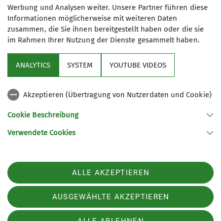
sind Pflichtfelder
Werbung und Analysen weiter. Unsere Partner führen diese
Informationen möglicherweise mit weiteren Daten
zusammen, die Sie ihnen bereitgestellt haben oder die sie
im Rahmen Ihrer Nutzung der Dienste gesammelt haben.
Aktuelles
ANALYTICS
SYSTEM
YOUTUBE VIDEOS
Sektion
Akzeptieren (Übertragung von Nutzerdaten und Cookie)
Gruppen im Fokus
Cookie Beschreibung
Verwendete Cookies
Sektion Kassel des Deutschen Alpenvereins e.V.
Johanna-Waescher-Str. 4
34131 Kassel
ALLE AKZEPTIEREN
Telefon +49561104046
Kontakt
AUSGEWÄHLTE AKZEPTIEREN