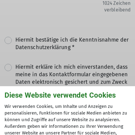
1024
Zeichen
verbleibend
Hiermit bestätige ich die Kenntnisnahme der
Datenschutzerklärung *
Hiermit erkläre ich mich einverstanden, dass
meine in das Kontaktformular eingegebenen
Daten elektronisch gesichert und zum Zweck
der Kontaktaufnahme verarbeitet und
Diese Website verwendet Cookies
genutzt werden. Mir ist bekannt, dass ich
meine Einwilligung jederzeit wiederrufen
Wir verwenden Cookies, um Inhalte und Anzeigen zu
kann. *
personalisieren, Funktionen für soziale Medien anbieten zu
können und Zugriffe auf unsere Website zu analysieren.
Außerdem geben wir Informationen zu Ihrer Verwendung
Mit (*) markierte Felder
unserer Website an unsere Partner für soziale Medien,
Absenden