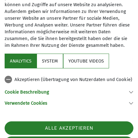
können und Zugriffe auf unsere Website zu analysieren.
Außerdem geben wir Informationen zu Ihrer Verwendung
Mit (*) markierte Felder
unserer Website an unsere Partner für soziale Medien,
Absenden
sind Pflichtfelder
Werbung und Analysen weiter. Unsere Partner führen diese
Informationen möglicherweise mit weiteren Daten
zusammen, die Sie ihnen bereitgestellt haben oder die sie
im Rahmen Ihrer Nutzung der Dienste gesammelt haben.
Aktuelles
ANALYTICS
SYSTEM
YOUTUBE VIDEOS
Sektion
Akzeptieren (Übertragung von Nutzerdaten und Cookie)
Gruppen im Fokus
Cookie Beschreibung
Verwendete Cookies
Sektion Kassel des Deutschen Alpenvereins e.V.
Johanna-Waescher-Str. 4
34131 Kassel
ALLE AKZEPTIEREN
Telefon +49561104046