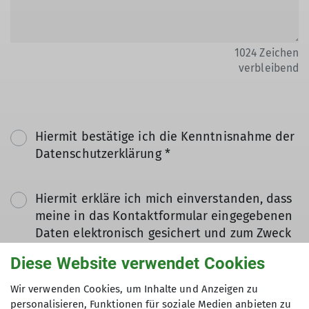
1024
Zeichen
verbleibend
Hiermit bestätige ich die Kenntnisnahme der
Datenschutzerklärung *
Hiermit erkläre ich mich einverstanden, dass
meine in das Kontaktformular eingegebenen
Daten elektronisch gesichert und zum Zweck
der Kontaktaufnahme verarbeitet und
Diese Website verwendet Cookies
genutzt werden. Mir ist bekannt, dass ich
meine Einwilligung jederzeit wiederrufen
Wir verwenden Cookies, um Inhalte und Anzeigen zu
kann. *
personalisieren, Funktionen für soziale Medien anbieten zu