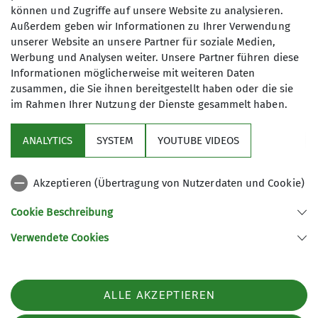
können und Zugriffe auf unsere Website zu analysieren.
Außerdem geben wir Informationen zu Ihrer Verwendung
Mit (*) markierte Felder
unserer Website an unsere Partner für soziale Medien,
Absenden
sind Pflichtfelder
Werbung und Analysen weiter. Unsere Partner führen diese
Informationen möglicherweise mit weiteren Daten
zusammen, die Sie ihnen bereitgestellt haben oder die sie
im Rahmen Ihrer Nutzung der Dienste gesammelt haben.
Aktuelles
ANALYTICS
SYSTEM
YOUTUBE VIDEOS
Sektion
Akzeptieren (Übertragung von Nutzerdaten und Cookie)
Gruppen im Fokus
Cookie Beschreibung
Verwendete Cookies
Sektion Kassel des Deutschen Alpenvereins e.V.
Johanna-Waescher-Str. 4
34131 Kassel
ALLE AKZEPTIEREN
Telefon +49561104046