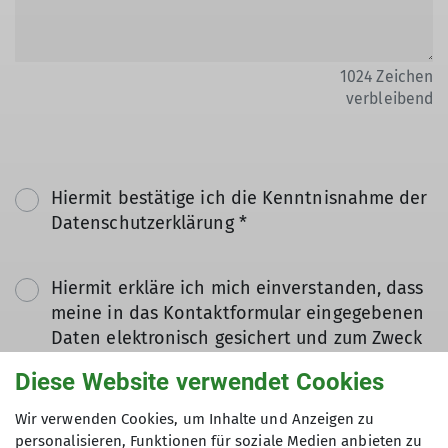
1024
Zeichen
verbleibend
Hiermit bestätige ich die Kenntnisnahme der
Datenschutzerklärung *
Hiermit erkläre ich mich einverstanden, dass
meine in das Kontaktformular eingegebenen
Daten elektronisch gesichert und zum Zweck
der Kontaktaufnahme verarbeitet und
Diese Website verwendet Cookies
genutzt werden. Mir ist bekannt, dass ich
meine Einwilligung jederzeit wiederrufen
Wir verwenden Cookies, um Inhalte und Anzeigen zu
kann. *
personalisieren, Funktionen für soziale Medien anbieten zu