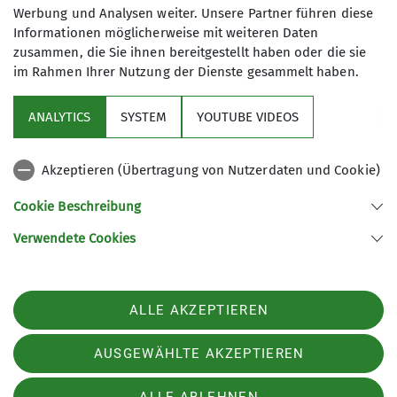
sind Pflichtfelder
Werbung und Analysen weiter. Unsere Partner führen diese
Informationen möglicherweise mit weiteren Daten
zusammen, die Sie ihnen bereitgestellt haben oder die sie
im Rahmen Ihrer Nutzung der Dienste gesammelt haben.
Aktuelles
ANALYTICS
SYSTEM
YOUTUBE VIDEOS
Sektion
Akzeptieren (Übertragung von Nutzerdaten und Cookie)
Gruppen im Fokus
Cookie Beschreibung
Verwendete Cookies
Sektion Kassel des Deutschen Alpenvereins e.V.
Johanna-Waescher-Str. 4
34131 Kassel
ALLE AKZEPTIEREN
Telefon +49561104046
Kontakt
AUSGEWÄHLTE AKZEPTIEREN