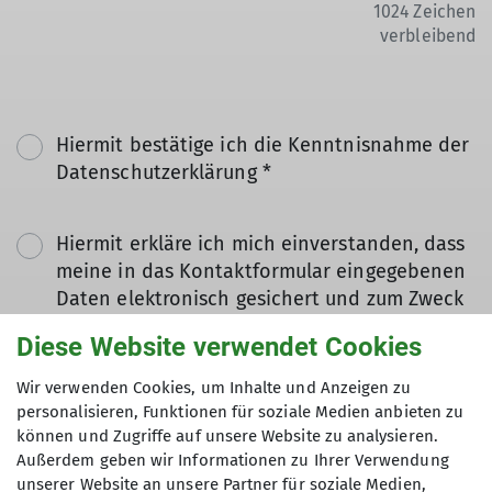
1024
Zeichen
verbleibend
Hiermit bestätige ich die Kenntnisnahme der
Datenschutzerklärung *
Hiermit erkläre ich mich einverstanden, dass
meine in das Kontaktformular eingegebenen
Daten elektronisch gesichert und zum Zweck
der Kontaktaufnahme verarbeitet und
Diese Website verwendet Cookies
genutzt werden. Mir ist bekannt, dass ich
meine Einwilligung jederzeit wiederrufen
Wir verwenden Cookies, um Inhalte und Anzeigen zu
kann. *
personalisieren, Funktionen für soziale Medien anbieten zu
können und Zugriffe auf unsere Website zu analysieren.
Außerdem geben wir Informationen zu Ihrer Verwendung
Mit (*) markierte Felder
unserer Website an unsere Partner für soziale Medien,
Absenden