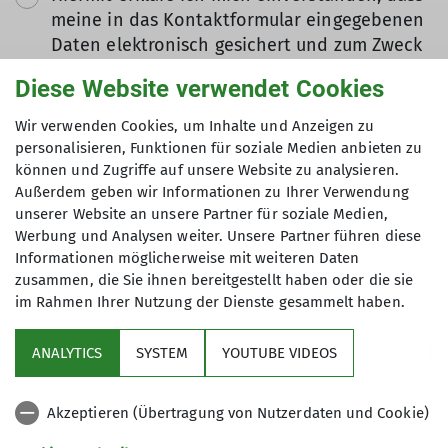
meine in das Kontaktformular eingegebenen
Daten elektronisch gesichert und zum Zweck
der Kontaktaufnahme verarbeitet und
Diese Website verwendet Cookies
genutzt werden. Mir ist bekannt, dass ich
meine Einwilligung jederzeit wiederrufen
Wir verwenden Cookies, um Inhalte und Anzeigen zu
kann. *
personalisieren, Funktionen für soziale Medien anbieten zu
können und Zugriffe auf unsere Website zu analysieren.
Außerdem geben wir Informationen zu Ihrer Verwendung
Mit (*) markierte Felder
unserer Website an unsere Partner für soziale Medien,
Absenden
sind Pflichtfelder
Werbung und Analysen weiter. Unsere Partner führen diese
Informationen möglicherweise mit weiteren Daten
zusammen, die Sie ihnen bereitgestellt haben oder die sie
im Rahmen Ihrer Nutzung der Dienste gesammelt haben.
Aktuelles
ANALYTICS
SYSTEM
YOUTUBE VIDEOS
Sektion
Akzeptieren (Übertragung von Nutzerdaten und Cookie)
Gruppen im Fokus