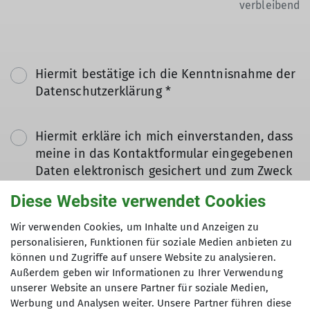
verbleibend
Hiermit bestätige ich die Kenntnisnahme der
Datenschutzerklärung *
Hiermit erkläre ich mich einverstanden, dass
meine in das Kontaktformular eingegebenen
Daten elektronisch gesichert und zum Zweck
der Kontaktaufnahme verarbeitet und
Diese Website verwendet Cookies
genutzt werden. Mir ist bekannt, dass ich
meine Einwilligung jederzeit wiederrufen
Wir verwenden Cookies, um Inhalte und Anzeigen zu
kann. *
personalisieren, Funktionen für soziale Medien anbieten zu
können und Zugriffe auf unsere Website zu analysieren.
Außerdem geben wir Informationen zu Ihrer Verwendung
Mit (*) markierte Felder
unserer Website an unsere Partner für soziale Medien,
Absenden
sind Pflichtfelder
Werbung und Analysen weiter. Unsere Partner führen diese