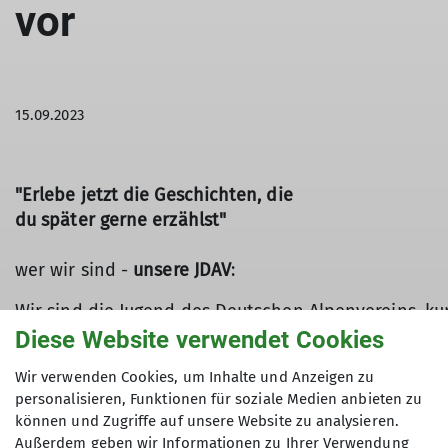
vor
15.09.2023
"Erlebe jetzt die Geschichten, die
du später gerne erzählst"
wer wir sind -
unsere JDAV
:
Wir sind die Jugend des Deutschen Alpenvereins, kur
und kletterbegeisterte Menschen zwischen 6 und
Diese Website verwendet Cookies
27 Jahren.
Wir verwenden Cookies, um Inhalte und Anzeigen zu
In der Sektion Kassel treﬀen sich aktuell um die
personalisieren, Funktionen für soziale Medien anbieten zu
70
können und Zugriffe auf unsere Website zu analysieren.
Kinder, Jugendliche und junge Erwachsene regelmäß
Außerdem geben wir Informationen zu Ihrer Verwendung