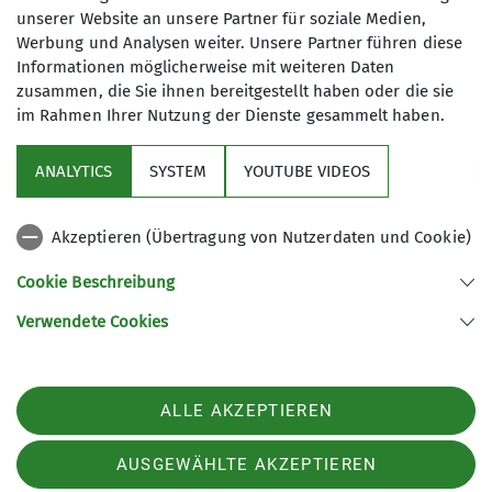
Trainings-
unserer Website an unsere Partner für soziale Medien,
und Leistungsgruppen, sowie dem Klettertreﬀ für J
Werbung und Analysen weiter. Unsere Partner führen diese
Informationen möglicherweise mit weiteren Daten
In unseren Jugendgruppen geht es nicht nur ums Kl
zusammen, die Sie ihnen bereitgestellt haben oder die sie
im Rahmen Ihrer Nutzung der Dienste gesammelt haben.
Die
Gruppen treﬀen sich jede Woche in unserem „Klet
ANALYTICS
SYSTEM
YOUTUBE VIDEOS
Hier wird gespielt, geklettert, gebouldert,
die nächste Ausfahrt geplant,
Akzeptieren (Übertragung von Nutzerdaten und Cookie)
Pizza gebacken und vieles mehr!
Cookie Beschreibung
Die Jugend-Fördergruppe und Jugend-
Verwendete Cookies
Leistungsgruppen bilden das sportkletterorientier
Natürlich haben Kinder und Jugendliche,
ALLE AKZEPTIEREN
die sich für diese Gruppenform entscheiden ebenfal
Dieses Angebot richtet sich an unsere jungen, ehrg
AUSGEWÄHLTE AKZEPTIEREN