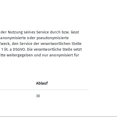
 der Nutzung seines Service durch bzw. lässt
n anonymisierte oder pseudonymisierte
Zweck, den Service der verantwortlichen Stelle
Sektion Kassel des
1 lit. a DSGVO. Die verantwortliche Stelle setzt
Deutschen Alpenvereins e.V.
ritte weitergegeben und nur anonymisiert für
Johanna-Waescher-Str. 4
34131 Kassel
Telefon +49561104046
Ablauf
Kontakt
30