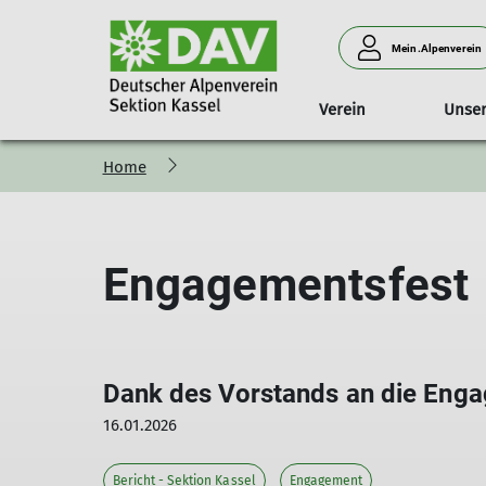
Mein.Alpenverein
Verein
Unse
Home
Familienwandern
JDAV-Gruppen
Mitglied werden
Unsere Touren auf einen Blick
Jugendreferat
Offener
JDAV-Leistungsgruppen
Wir über uns
Frauenkle
Klettertreff
Familiengruppe 1-10
Leistungsgruppen
J
Fördergruppe
Engagementsfest
Familiengruppe ab
Stützpunkt Kassel des DAV L
10
Dank des Vorstands an die Enga
16.01.2026
Bericht - Sektion Kassel
Engagement