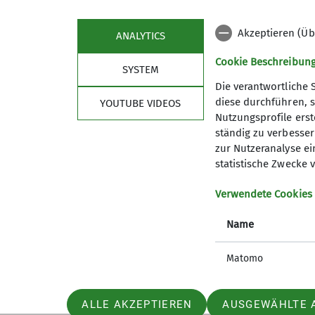
Akzeptieren (Üb
ANALYTICS
Cookie Beschreibun
SYSTEM
Die verantwortliche 
diese durchführen, s
YOUTUBE VIDEOS
Nutzungsprofile erste
ständig zu verbessern
Aktuelles
Sekt
zur Nutzeranalyse ei
statistische Zwecke v
Ehrenamt
Verwendete Cookies
Wir stell
Kontakt 
Name
Matomo
ALLE AKZEPTIEREN
AUSGEWÄHLTE 