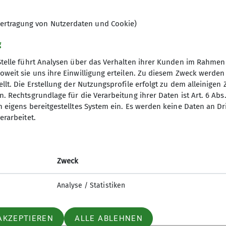
© Sektion Kassel
ertragung von Nutzerdaten und Cookie)
g
Stelle führt Analysen über das Verhalten ihrer Kunden im Rahmen
oweit sie uns ihre Einwilligung erteilen. Zu diesem Zweck werde
llt. Die Erstellung der Nutzungsprofile erfolgt zu dem alleinigen 
. Rechtsgrundlage für die Verarbeitung ihrer Daten ist Art. 6 Abs. 
ion
Gruppen im Fokus
n eigens bereitgestelltes System ein. Es werden keine Daten an D
erarbeitet.
lich mithelfen
Familiengruppe
en uns vor
Höhlengruppe
zu uns
MTB-Gruppe
Zweck
Frauenklettergruppe
Analyse / Statistiken
AKZEPTIEREN
ALLE ABLEHNEN