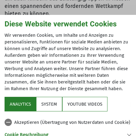
einen spannenden und fordernden Wettkampf
bieten zu können.
Diese Website verwendet Cookies
Wir verwenden Cookies, um Inhalte und Anzeigen zu
Auch in der Jugend C männlich (12-13 Jahre)
personalisieren, Funktionen für soziale Medien anbieten zu
konnte sich der dritte und älteste Bruder Emil
können und Zugriffe auf unsere Website zu analysieren.
Arndt behaupten und teilte sich mit drei weiteren
Außerdem geben wir Informationen zu Ihrer Verwendung
Athleten den zweiten Platz. Da Emil aufgrund
unserer Website an unsere Partner für soziale Medien,
seines Alters im nächsten Jahr nicht mehr an
Werbung und Analysen weiter. Unsere Partner führen diese
Informationen möglicherweise mit weiteren Daten
Kidscups teilnehmen wird, wünschen wir ihm alles
zusammen, die Sie ihnen bereitgestellt haben oder die sie
Gute für die kommende Saison auf mindestens
im Rahmen Ihrer Nutzung der Dienste gesammelt haben.
Landes- und vielleicht sogar Deutschlandebene. ;)
ANALYTICS
SYSTEM
YOUTUBE VIDEOS
Insgesamt konnten sich acht von zwölf unserer
Akzeptieren (Übertragung von Nutzerdaten und Cookie)
talentierten Nachwuchssportler Podiumsplätze in
der Gesamtwertung 2023 erklettern. Herzlichen
Cookie Beschreibung