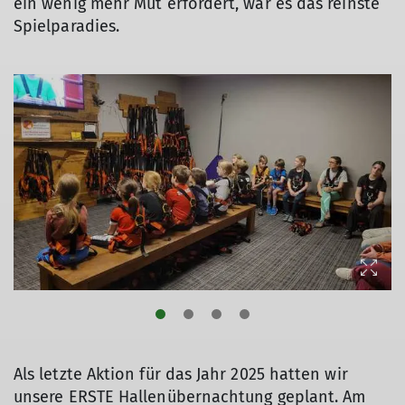
ein wenig mehr Mut erfordert, war es das reinste
Spielparadies.
© Sektion Kassel
© Sektion Kassel
© Sektion Kassel
Als letzte Aktion für das Jahr 2025 hatten wir
unsere ERSTE Hallenübernachtung geplant. Am