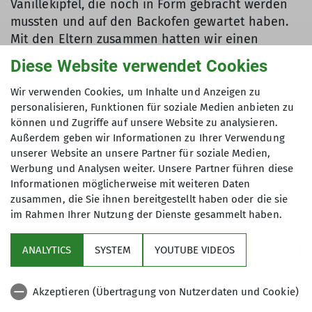
Vanillekipfel, die noch in Form gebracht werden
mussten und auf den Backofen gewartet haben.
Mit den Eltern zusammen hatten wir einen
schönen Abschluss mit Kaffee und Kekse, für ein
Diese Website verwendet Cookies
Kennen lernen untereinander. Wir freuen uns auf
das neue Jahr und überlegen gemeinsam, was
Wir verwenden Cookies, um Inhalte und Anzeigen zu
unser nächstes Ziel sein wird.
personalisieren, Funktionen für soziale Medien anbieten zu
können und Zugriffe auf unsere Website zu analysieren.
Aylin Banze
Außerdem geben wir Informationen zu Ihrer Verwendung
unserer Website an unsere Partner für soziale Medien,
Werbung und Analysen weiter. Unsere Partner führen diese
Informationen möglicherweise mit weiteren Daten
zusammen, die Sie ihnen bereitgestellt haben oder die sie
im Rahmen Ihrer Nutzung der Dienste gesammelt haben.
Aktuelles
ANALYTICS
SYSTEM
YOUTUBE VIDEOS
Sektion
Akzeptieren (Übertragung von Nutzerdaten und Cookie)
Gruppen im Fokus