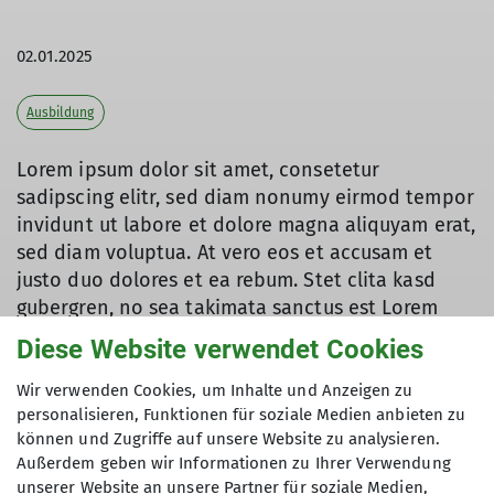
02.01.2025
Ausbildung
Lorem ipsum dolor sit amet, consetetur
sadipscing elitr, sed diam nonumy eirmod tempor
invidunt ut labore et dolore magna aliquyam erat,
sed diam voluptua. At vero eos et accusam et
justo duo dolores et ea rebum. Stet clita kasd
gubergren, no sea takimata sanctus est Lorem
ipsum dolor sit amet. Lorem ipsum dolor sit amet,
Diese Website verwendet Cookies
consetetur sadipscing elitr, sed diam nonumy
eirmod tempor invidunt ut labore et dolore
Wir verwenden Cookies, um Inhalte und Anzeigen zu
personalisieren, Funktionen für soziale Medien anbieten zu
magna aliquyam erat, sed diam voluptua. At vero
können und Zugriffe auf unsere Website zu analysieren.
eos et accusam et justo duo dolores et ea rebum.
Außerdem geben wir Informationen zu Ihrer Verwendung
Stet clita kasd gubergren, no sea takimata
unserer Website an unsere Partner für soziale Medien,