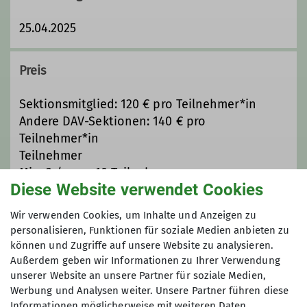
25.04.2025
Preis
Sektionsmitglied: 120 € pro Teilnehmer*in
Andere DAV-Sektionen: 140 € pro
Teilnehmer*in
Teilnehmer
Min. 3 / max. 10 Teilnehmer
Diese Website verwendet Cookies
Maximale Teilnehmeranzahl
Wir verwenden Cookies, um Inhalte und Anzeigen zu
personalisieren, Funktionen für soziale Medien anbieten zu
können und Zugriffe auf unsere Website zu analysieren.
10
Außerdem geben wir Informationen zu Ihrer Verwendung
unserer Website an unsere Partner für soziale Medien,
Werbung und Analysen weiter. Unsere Partner führen diese
Informationen möglicherweise mit weiteren Daten