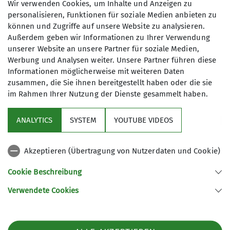
Abenden der Gruppe BEST oder per Mail bei
Wir verwenden Cookies, um Inhalte und Anzeigen zu
personalisieren, Funktionen für soziale Medien anbieten zu
Steffi König (s. Anfrage)
können und Zugriffe auf unsere Website zu analysieren.
Details
Anfrage senden
Außerdem geben wir Informationen zu Ihrer Verwendung
unserer Website an unsere Partner für soziale Medien,
Werbung und Analysen weiter. Unsere Partner führen diese
Informationen möglicherweise mit weiteren Daten
zusammen, die Sie ihnen bereitgestellt haben oder die sie
im Rahmen Ihrer Nutzung der Dienste gesammelt haben.
Aktuelles
ANALYTICS
SYSTEM
YOUTUBE VIDEOS
Sektion
Akzeptieren (Übertragung von Nutzerdaten und Cookie)
Gruppen im Fokus
Cookie Beschreibung
Verwendete Cookies
Sektion Kassel des Deutschen Alpenvereins e.V.
Johanna-Waescher-Str. 4
34131 Kassel