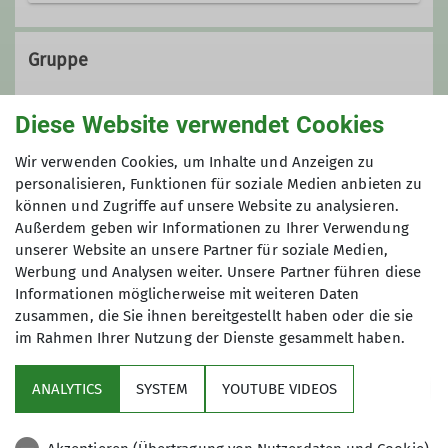
0561 / 310 93 51
Gruppe
0151 / 42 46 82 11
Diese Website verwendet Cookies
Kontakt aufnehmen
Gruppe BEST - Bergsteigen und
Wir verwenden Cookies, um Inhalte und Anzeigen zu
Bergwandern
personalisieren, Funktionen für soziale Medien anbieten zu
können und Zugriffe auf unsere Website zu analysieren.
Außerdem geben wir Informationen zu Ihrer Verwendung
Wir sind in unserer Sektion eine
unserer Website an unsere Partner für soziale Medien,
offene Gruppe von Frauen und
Werbung und Analysen weiter. Unsere Partner führen diese
Männern, die Spaß haben am
Informationen möglicherweise mit weiteren Daten
Bergsteigen/Bergwandern.
zusammen, die Sie ihnen bereitgestellt haben oder die sie
im Rahmen Ihrer Nutzung der Dienste gesammelt haben.
Aktuelles
Kontakt aufnehmen
ANALYTICS
SYSTEM
YOUTUBE VIDEOS
Sektion
Details