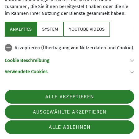
Bergsteigen/Bergwandern.
zusammen, die Sie ihnen bereitgestellt haben oder die sie
im Rahmen Ihrer Nutzung der Dienste gesammelt haben.
Aktuelles
Kontakt aufnehmen
ANALYTICS
SYSTEM
YOUTUBE VIDEOS
Sektion
Details
Akzeptieren (Übertragung von Nutzerdaten und Cookie)
Gruppen im Fokus
Cookie Beschreibung
Verwendete Cookies
Sektion Kassel des Deutschen Alpenvereins e.V.
Johanna-Waescher-Str. 4
34131 Kassel
ALLE AKZEPTIEREN
Telefon +49561104046
Kontakt
AUSGEWÄHLTE AKZEPTIEREN
ALLE ABLEHNEN
Impressum
Datenschutz
Datenschutz-Einstellungen