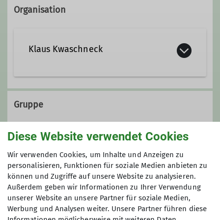
Organisation
Klaus Kwaschneck
0173 5423055
Gruppe
Kontakt aufnehmen
Diese Website verwendet Cookies
Gruppe BEST - Bergsteigen und
Wir verwenden Cookies, um Inhalte und Anzeigen zu
Bergwandern
personalisieren, Funktionen für soziale Medien anbieten zu
können und Zugriffe auf unsere Website zu analysieren.
Außerdem geben wir Informationen zu Ihrer Verwendung
Wir sind in unserer Sektion eine
unserer Website an unsere Partner für soziale Medien,
offene Gruppe von Frauen und
Werbung und Analysen weiter. Unsere Partner führen diese
Männern, die Spaß haben am
Informationen möglicherweise mit weiteren Daten