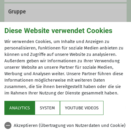
0172 5651591
Gruppe
Kontakt aufnehmen
Diese Website verwendet Cookies
Gruppe BEST - Bergsteigen und
Wir verwenden Cookies, um Inhalte und Anzeigen zu
Bergwandern
personalisieren, Funktionen für soziale Medien anbieten zu
können und Zugriffe auf unsere Website zu analysieren.
Außerdem geben wir Informationen zu Ihrer Verwendung
Wir sind in unserer Sektion eine
unserer Website an unsere Partner für soziale Medien,
offene Gruppe von Frauen und
Werbung und Analysen weiter. Unsere Partner führen diese
Männern, die Spaß haben am
Informationen möglicherweise mit weiteren Daten
Bergsteigen/Bergwandern.
zusammen, die Sie ihnen bereitgestellt haben oder die sie
im Rahmen Ihrer Nutzung der Dienste gesammelt haben.
Aktuelles
Kontakt aufnehmen
ANALYTICS
SYSTEM
YOUTUBE VIDEOS
Sektion
Details
Akzeptieren (Übertragung von Nutzerdaten und Cookie)
Gruppen im Fokus