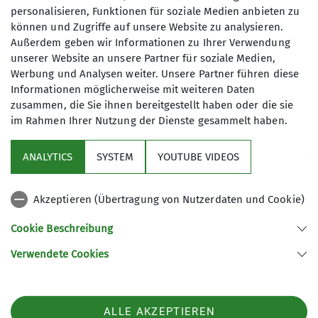
personalisieren, Funktionen für soziale Medien anbieten zu
können und Zugriffe auf unsere Website zu analysieren.
Außerdem geben wir Informationen zu Ihrer Verwendung
Wir sind in unserer Sektion eine
unserer Website an unsere Partner für soziale Medien,
offene Gruppe von Frauen und
Werbung und Analysen weiter. Unsere Partner führen diese
Männern, die Spaß haben am
Informationen möglicherweise mit weiteren Daten
Bergsteigen/Bergwandern.
zusammen, die Sie ihnen bereitgestellt haben oder die sie
im Rahmen Ihrer Nutzung der Dienste gesammelt haben.
Aktuelles
Kontakt aufnehmen
ANALYTICS
SYSTEM
YOUTUBE VIDEOS
Sektion
Details
Akzeptieren (Übertragung von Nutzerdaten und Cookie)
Gruppen im Fokus
Cookie Beschreibung
Verwendete Cookies
Sektion Kassel des Deutschen Alpenvereins e.V.
Johanna-Waescher-Str. 4
34131 Kassel
ALLE AKZEPTIEREN
Telefon +49561104046