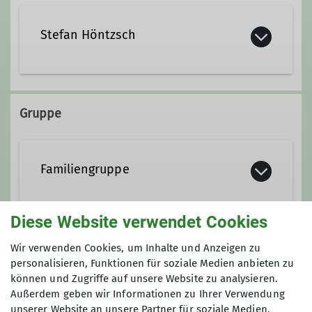
Stefan Höntzsch
Ämter
Gruppe
Gruppenleitung
Engagement
Familiengruppe
Diese Website verwendet Cookies
Die Familienwandergruppe der DAV
Sektion Kassel trifft sich einmal im
Anmeldung
Wir verwenden Cookies, um Inhalte und Anzeigen zu
Monat für eine kindgerechte, ca. 4-6
personalisieren, Funktionen für soziale Medien anbieten zu
km lange Wanderung im Kasseler
können und Zugriffe auf unsere Website zu analysieren.
Anfrage senden
Umland.
Außerdem geben wir Informationen zu Ihrer Verwendung
unserer Website an unsere Partner für soziale Medien,