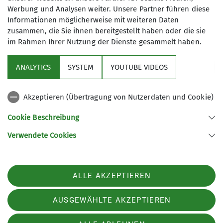
Werbung und Analysen weiter. Unsere Partner führen diese
Kontakt aufnehmen
Informationen möglicherweise mit weiteren Daten
zusammen, die Sie ihnen bereitgestellt haben oder die sie
Details
im Rahmen Ihrer Nutzung der Dienste gesammelt haben.
Aktuelles
ANALYTICS
SYSTEM
YOUTUBE VIDEOS
Sektion
Akzeptieren (Übertragung von Nutzerdaten und Cookie)
Gruppen im Fokus
Cookie Beschreibung
Verwendete Cookies
Sektion Kassel des Deutschen Alpenvereins e.V.
Johanna-Waescher-Str. 4
34131 Kassel
ALLE AKZEPTIEREN
Telefon +49561104046
Kontakt
AUSGEWÄHLTE AKZEPTIEREN