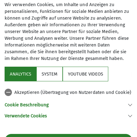
Maximale Teilnehmeranzahl
Wir verwenden Cookies, um Inhalte und Anzeigen zu
personalisieren, Funktionen für soziale Medien anbieten zu
Details
können und Zugriffe auf unsere Website zu analysieren.
4
Außerdem geben wir Informationen zu Ihrer Verwendung
unserer Website an unsere Partner für soziale Medien,
Werbung und Analysen weiter. Unsere Partner führen diese
Informationen möglicherweise mit weiteren Daten
zusammen, die Sie ihnen bereitgestellt haben oder die sie
im Rahmen Ihrer Nutzung der Dienste gesammelt haben.
Aktuelles
ANALYTICS
SYSTEM
YOUTUBE VIDEOS
Sektion
Akzeptieren (Übertragung von Nutzerdaten und Cookie)
Gruppen im Fokus
Cookie Beschreibung
Verwendete Cookies
Sektion Kassel des Deutschen Alpenvereins e.V.
Johanna-Waescher-Str. 4
34131 Kassel