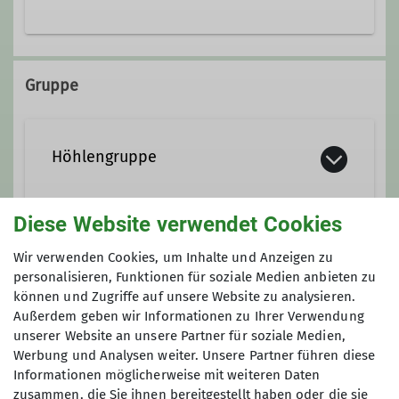
Jugendleiter*in
Erlebnispädagoge
https://www.kletterzentrum-
Ämter
nordhessen.de/
Gruppe
Gruppenleitung
Johanna-Waescher-Str. 4
34131 Kassel
Höhlengruppe
Diese Website verwendet Cookies
Seit Juni 2018 gibt es in der DAV
Sektion Kassel eine Gruppe, die sich
Anmeldung
Wir verwenden Cookies, um Inhalte und Anzeigen zu
für Höhlen­befahrungen trifft.
personalisieren, Funktionen für soziale Medien anbieten zu
können und Zugriffe auf unsere Website zu analysieren.
Anfrage senden
Kontakt aufnehmen
Außerdem geben wir Informationen zu Ihrer Verwendung
unserer Website an unsere Partner für soziale Medien,
Werbung und Analysen weiter. Unsere Partner führen diese
Details
Informationen möglicherweise mit weiteren Daten
zusammen, die Sie ihnen bereitgestellt haben oder die sie