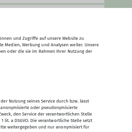
önnen und Zugriffe auf unsere Website zu
ale Medien, Werbung und Analysen weiter. Unsere
ben oder die sie im Rahmen Ihrer Nutzung der
haben am Bergsteigen/Bergwandern.
 der Nutzung seines Service durch bzw. lässt
n anonymisierte oder pseudonymisierte
Zweck, den Service der verantwortlichen Stelle
Sektion Kassel des
1 lit. a DSGVO. Die verantwortliche Stelle setzt
Deutschen Alpenvereins e.V.
ritte weitergegeben und nur anonymisiert für