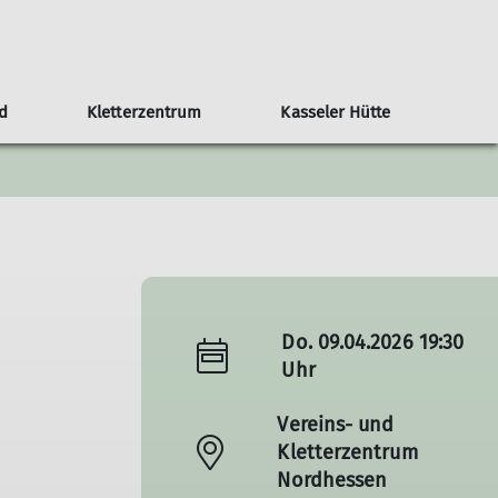
d
Kletterzentrum
Kasseler Hütte
en
ruppe
r Team
Hochtouren
Events und Veranstaltungen
Klima und Naturschutz
Klettercoaching
Geschäftsstelle und Kontakt
Mountainbike
Höhlengruppe
Teilhabe
Do. 09.04.2026 19:30
Uhr
Vereins- und
Kletterzentrum
Nordhessen