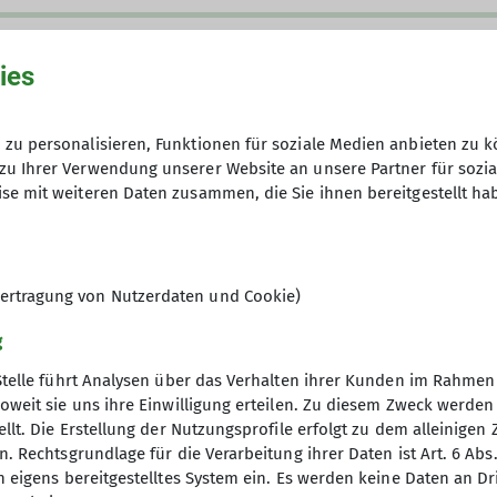
nordhessen.de/
Johanna-Waescher-Str. 4
34131 Kassel
ies
ergwandern
zu personalisieren, Funktionen für soziale Medien anbieten zu k
zu Ihrer Verwendung unserer Website an unsere Partner für sozi
se mit weiteren Daten zusammen, die Sie ihnen bereitgestellt ha
ne offene Gruppe von Frauen und Männern, die Spaß 
ertragung von Nutzerdaten und Cookie)
g
Stelle führt Analysen über das Verhalten ihrer Kunden im Rahmen
oweit sie uns ihre Einwilligung erteilen. Zu diesem Zweck werde
llt. Die Erstellung der Nutzungsprofile erfolgt zu dem alleinigen 
. Rechtsgrundlage für die Verarbeitung ihrer Daten ist Art. 6 Abs. 
ion
Gruppen im Fokus
n eigens bereitgestelltes System ein. Es werden keine Daten an D