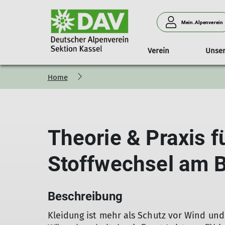
Mein.Alpenverein
Verein
Unse
Home
Familienwandern
JDAV-Gruppen
Mitglied werden
Unsere Touren auf einen Blick
Jugendreferat
Offener
JDAV-Leistungsgruppen
Wir über uns
Frauenkle
Klettertreff
Familiengruppe 1-10
Leistungsgruppen
J
Fördergruppe
Familiengruppe ab
Theorie & Praxis f
Stützpunkt Kassel des DAV L
10
Stoffwechsel am 
Beschreibung
Kleidung ist mehr als Schutz vor Wind und