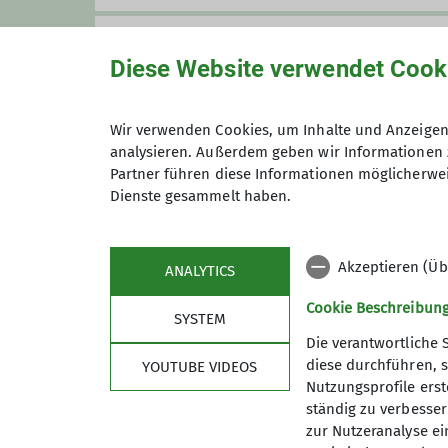
https://www.kletterzentrum-
Gruppe
Diese Website verwendet Cook
Gruppe BEST - Bergsteigen und B
Wir verwenden Cookies, um Inhalte und Anzeigen 
analysieren. Außerdem geben wir Informationen 
Partner führen diese Informationen möglicherwei
Dienste gesammelt haben.
Wir sind in unserer Sektion ei
Kontakt aufnehmen
Akzeptieren (Üb
ANALYTICS
Cookie Beschreibun
Details
SYSTEM
Die verantwortliche 
diese durchführen, s
YOUTUBE VIDEOS
Nutzungsprofile erste
ständig zu verbessern
Aktuelles
Sekt
zur Nutzeranalyse ei