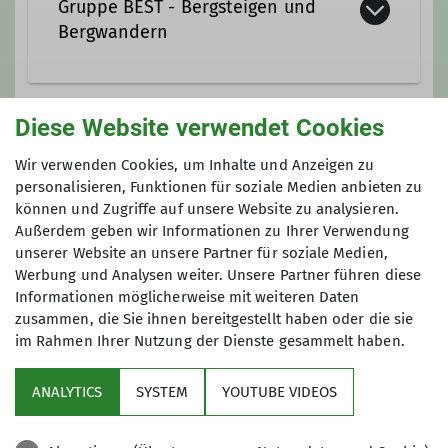
Gruppe BEST - Bergsteigen und
Bergwandern
Wir sind in unserer Sektion eine
Diese Website verwendet Cookies
offene Gruppe von Frauen und
Preis
Männern, die Spaß haben am
Wir verwenden Cookies, um Inhalte und Anzeigen zu
Bergsteigen/Bergwandern.
personalisieren, Funktionen für soziale Medien anbieten zu
können und Zugriffe auf unsere Website zu analysieren.
Kontakt aufnehmen
Außerdem geben wir Informationen zu Ihrer Verwendung
unserer Website an unsere Partner für soziale Medien,
Werbung und Analysen weiter. Unsere Partner führen diese
Details
Informationen möglicherweise mit weiteren Daten
zusammen, die Sie ihnen bereitgestellt haben oder die sie
im Rahmen Ihrer Nutzung der Dienste gesammelt haben.
Aktuelles
ANALYTICS
SYSTEM
YOUTUBE VIDEOS
Sektion