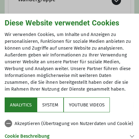
Diese Website verwendet Cookies
Wir wandern bei Streckenlängen
zwischen 12 und 20 km jeden zweiten
Anmeldung bis
Wir verwenden Cookies, um Inhalte und Anzeigen zu
und vierten Sonntag im Monat.
personalisieren, Funktionen für soziale Medien anbieten zu
können und Zugriffe auf unsere Website zu analysieren.
06.08.2026
Kontakt aufnehmen
Außerdem geben wir Informationen zu Ihrer Verwendung
unserer Website an unsere Partner für soziale Medien,
Werbung und Analysen weiter. Unsere Partner führen diese
Details
Informationen möglicherweise mit weiteren Daten
zusammen, die Sie ihnen bereitgestellt haben oder die sie
im Rahmen Ihrer Nutzung der Dienste gesammelt haben.
Aktuelles
ANALYTICS
SYSTEM
YOUTUBE VIDEOS
Sektion
Akzeptieren (Übertragung von Nutzerdaten und Cookie)
Gruppen im Fokus
Cookie Beschreibung