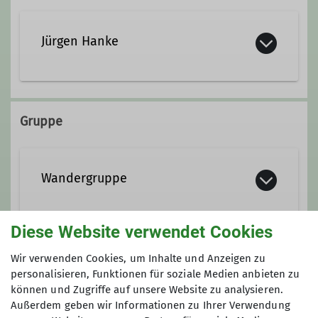
Jürgen Hanke
0561 8150807
0176 53972257
Gruppe
Wandergruppe
Diese Website verwendet Cookies
Wir wandern bei Streckenlängen
zwischen 12 und 20 km jeden zweiten
Anmeldung bis
Wir verwenden Cookies, um Inhalte und Anzeigen zu
und vierten Sonntag im Monat.
personalisieren, Funktionen für soziale Medien anbieten zu
können und Zugriffe auf unsere Website zu analysieren.
11.09.2026
Kontakt aufnehmen
Außerdem geben wir Informationen zu Ihrer Verwendung