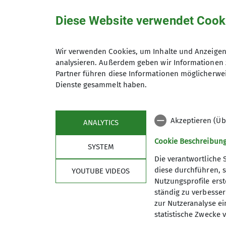
Diese Website verwendet Cook
Martin Benseler
Jugendreferent
Wir verwenden Cookies, um Inhalte und Anzeigen 
analysieren. Außerdem geben wir Informationen 
Anfrage senden
Partner führen diese Informationen möglicherwei
Dienste gesammelt haben.
Details
Akzeptieren (Üb
ANALYTICS
Cookie Beschreibun
SYSTEM
Die verantwortliche 
diese durchführen, s
YOUTUBE VIDEOS
Nutzungsprofile erste
ständig zu verbessern
Aktuelles
Sekt
zur Nutzeranalyse ei
statistische Zwecke v
Ehrenamt