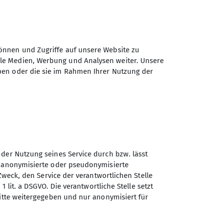
önnen und Zugriffe auf unsere Website zu
ale Medien, Werbung und Analysen weiter. Unsere
ben oder die sie im Rahmen Ihrer Nutzung der
 der Nutzung seines Service durch bzw. lässt
n anonymisierte oder pseudonymisierte
Zweck, den Service der verantwortlichen Stelle
Sektion Kassel des
1 lit. a DSGVO. Die verantwortliche Stelle setzt
Deutschen Alpenvereins e.V.
ritte weitergegeben und nur anonymisiert für
Johanna-Waescher-Str. 4